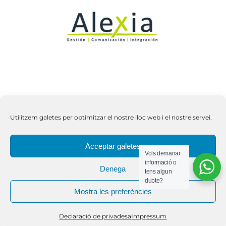
Utilitzem galetes per optimitzar el nostre lloc web i el nostre servei.
Copyright 2026 | Tots els drets reservats | C.E.
Acceptar galetes
Vols demanar
Jaume Balmes |
Avís Legal
|
Política de qualitat
informació o
Denega
tens algun
dubte?
Mostra les preferències
X
Facebook
YouTube
Instagram
LinkedIn
Tiktok
Declaració de privadesa
Impressum