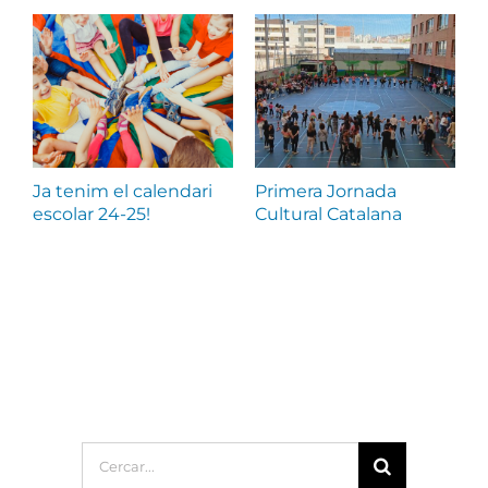
Ja tenim el calendari
Primera Jornada
L
escolar 24-25!
Cultural Catalana
n
Cerca