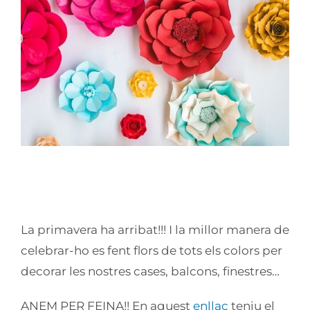
Image
REPTE Nº 5: FLORS DE
PRIMAVERA #balmesacasa
La primavera ha arribat!!! I la millor manera de
celebrar-ho es fent flors de tots els colors per
decorar les nostres cases, balcons, finestres…
ANEM PER FEINA!! En aquest
enllaç
teniu el