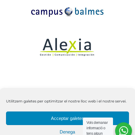
Utilitzem galetes per optimitzar el nostre lloc web i el nostre servei.
Copyright 2026 | Tots els drets reservats | C.E.
Acceptar galetes
Vols demanar
Jaume Balmes |
Avís Legal
|
Política de qualitat
informació o
Denega
tens algun