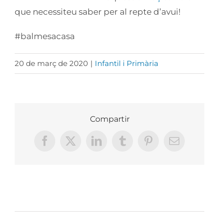
que necessiteu saber per al repte d’avui!
#balmesacasa
20 de març de 2020
|
Infantil i Primària
Compartir
Facebook
X
LinkedIn
Tumblr
Pinterest
Email:
Llocs relacionats