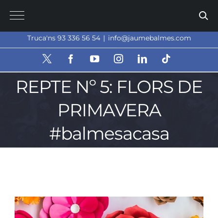
Skip
to
content
Truca'ns 93 336 56 54
|
info@jaumebalmes.com
X
Facebook
YouTube
Instagram
LinkedIn
Tiktok
REPTE Nº 5: FLORS DE
PRIMAVERA
#balmesacasa
View
Larger