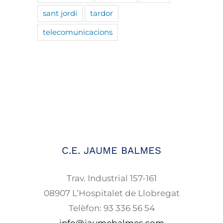
sant jordi
tardor
telecomunicacions
C.E. JAUME BALMES
Trav. Industrial 157-161
08907 L’Hospitalet de Llobregat
Telèfon: 93 336 56 54
info@jaumebalmes.com