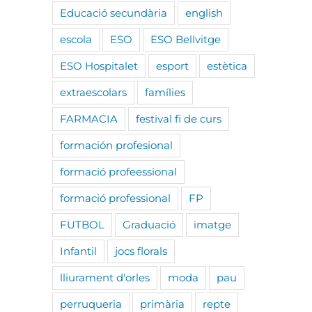
Educació secundària
english
escola
ESO
ESO Bellvitge
ESO Hospitalet
esport
estètica
extraescolars
famílies
FARMACIA
festival fi de curs
formación profesional
formació profeessional
formació professional
FP
FUTBOL
Graduació
imatge
Infantil
jocs florals
lliurament d'orles
moda
pau
perruqueria
primària
repte