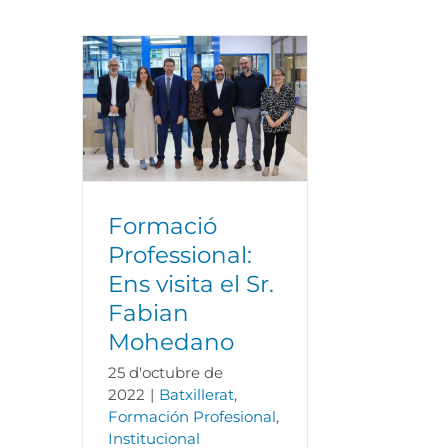
Formació Professional:
Ens visita el Sr. Fabian
Mohedano
Formació
Professional:
Ens visita el Sr.
Fabian
Mohedano
25 d'octubre de
2022
|
Batxillerat
,
Formación Profesional
,
Institucional