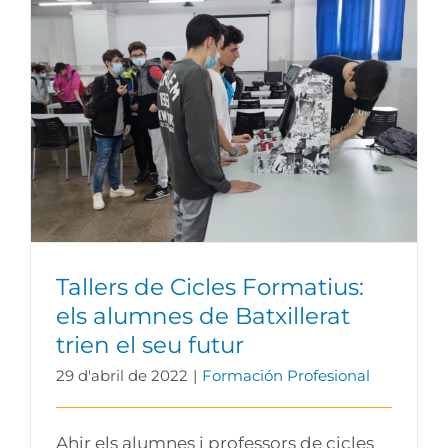
Tallers de Cicles Formatius: els alumnes
de Batxillerat trien el seu futur
Tallers de Cicles Formatius:
els alumnes de Batxillerat
trien el seu futur
29 d'abril de 2022
|
Formación Profesional
Ahir els alumnes i professors de cicles