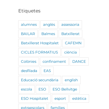
Etiquetes
alumnes
anglès
assessoria
BAILAR
Balmes
Batxillerat
Batxillerat Hospitalet
CAFEMN
CICLES FORMATIUS
ciència
Colònies
confinament
DANCE
desfilada
EAS
Educació secundària
english
escola
ESO
ESO Bellvitge
ESO Hospitalet
esport
estètica
extraescolars
famílies