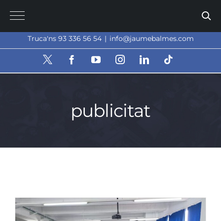
Skip
to
content
Truca'ns 93 336 56 54
|
info@jaumebalmes.com
X
Facebook
YouTube
Instagram
LinkedIn
Tiktok
publicitat