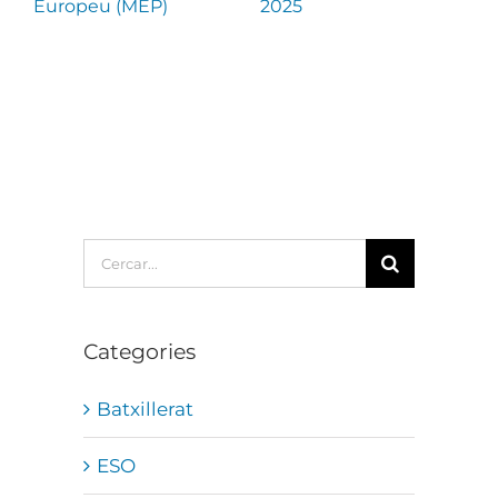
Europeu (MEP)
2025
e
Cerca
…
Categories
Batxillerat
ESO