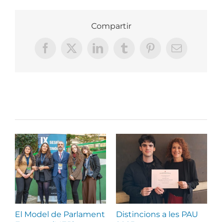
Compartir
Facebook
X
LinkedIn
Tumblr
Pinterest
Email:
Llocs relacionats
El Model de Parlament
Distincions a les PAU
J