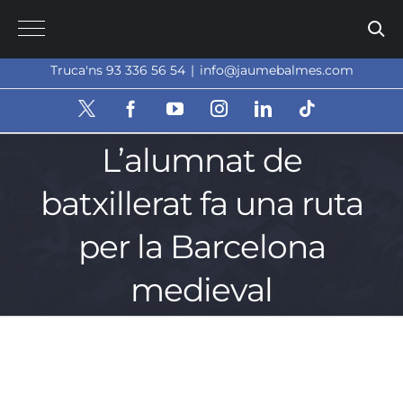
Skip
to
content
Truca'ns 93 336 56 54
|
info@jaumebalmes.com
X
Facebook
YouTube
Instagram
LinkedIn
Tiktok
L’alumnat de
batxillerat fa una ruta
per la Barcelona
medieval