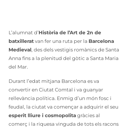
L’alumnat de batxillerat fa una
ruta per la Barcelona medieval
L’alumnat d’
Història de l’Art de 2n de
batxillerat
van fer una ruta per la
Barcelona
Medieval
, des dels vestigis romànics de Santa
Anna fins a la plenitud del gòtic a Santa Maria
del Mar.
Durant l’edat mitjana Barcelona es va
convertir en Ciutat Comtal i va guanyar
rellevància política. Enmig d’un món fosc i
feudal, la ciutat va començar a adquirir el seu
esperit lliure i cosmopolita
gràcies al
comerç i la riquesa vinguda de tots els racons