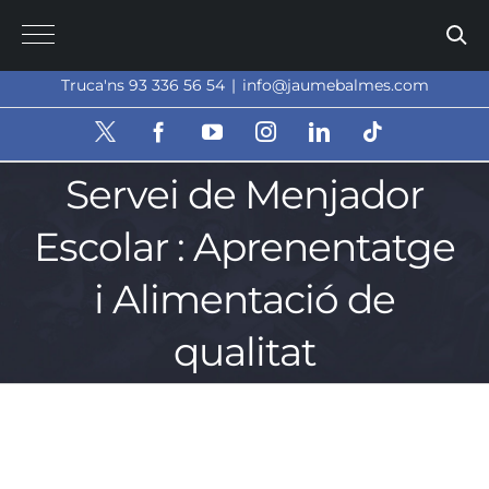
Skip
to
content
Truca'ns 93 336 56 54
|
info@jaumebalmes.com
X
Facebook
YouTube
Instagram
LinkedIn
Tiktok
Servei de Menjador
Escolar : Aprenentatge
i Alimentació de
qualitat