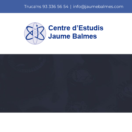
Skip
Truca'ns 93 336 56 54
|
info@jaumebalmes.com
to
content