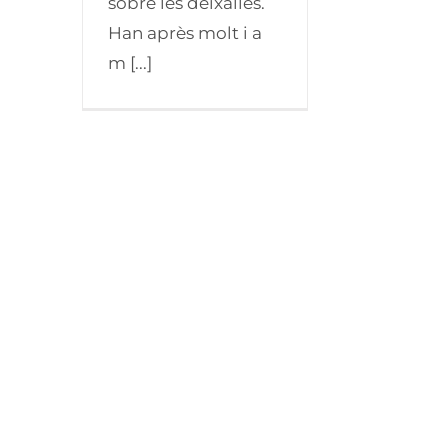
sobre les deixalles.
Han après molt i a
m [...]