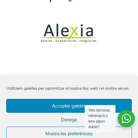
Utilitzem galetes per optimitzar el nostre lloc web i el nostre servei.
Copyright 2026 | Tots els drets reservats | C.E.
Acceptar galetes
Vols demanar
Jaume Balmes |
Avís Legal
|
Política de qualitat
informació o
Denega
tens algun
dubte?
Mostra les preferències
X
Facebook
YouTube
Instagram
LinkedIn
Tiktok