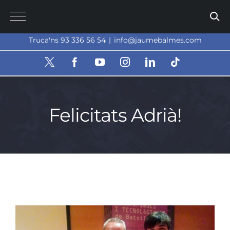
Skip
to
content
Truca'ns 93 336 56 54
|
info@jaumebalmes.com
X
Facebook
YouTube
Instagram
LinkedIn
Tiktok
Felicitats Adrià!
View
Larger