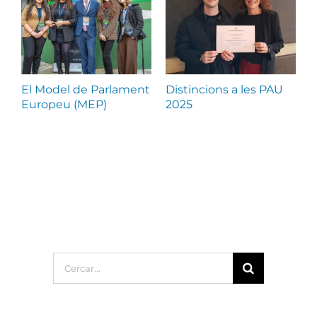
El Model de Parlament
Distincions a les PAU
J
Europeu (MEP)
2025
e
Cerca
…