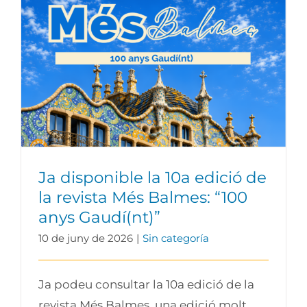
Ja disponible la 10a edició de la revista
Més Balmes: “100 anys Gaudí(nt)”
Ja disponible la 10a edició de
la revista Més Balmes: “100
anys Gaudí(nt)”
10 de juny de 2026
|
Sin categoría
Ja podeu consultar la 10a edició de la
revista Més Balmes, una edició molt