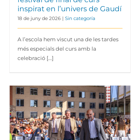
inspirat en l’univers de Gaudí
18 de juny de 2026
|
Sin categoría
A l’escola hem viscut una de les tardes
més especials del curs amb la
celebració [...]
El Centre d’Estudis Jaume Balmes
celebra la graduació d’Infantil, Primària i
ESO