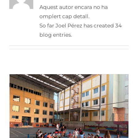
Aquest autor encara no ha
omplert cap detall.
So far Joel Pérez has created 34
blog entries.
El Casal d’Estiu del Balmes arriba a la
seva última setmana