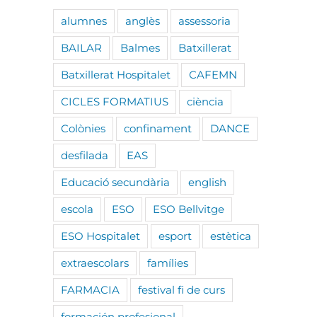
alumnes
anglès
assessoria
BAILAR
Balmes
Batxillerat
Batxillerat Hospitalet
CAFEMN
CICLES FORMATIUS
ciència
Colònies
confinament
DANCE
desfilada
EAS
Educació secundària
english
escola
ESO
ESO Bellvitge
ESO Hospitalet
esport
estètica
extraescolars
famílies
FARMACIA
festival fi de curs
formación profesional