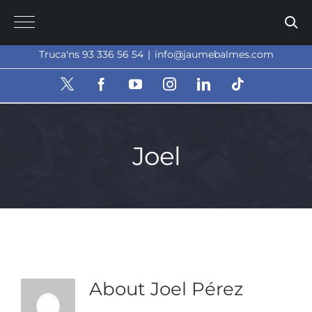
Skip
to
content
Truca'ns 93 336 56 54
|
info@jaumebalmes.com
X
Facebook
YouTube
Instagram
LinkedIn
Tiktok
Joel
About
Joel Pérez