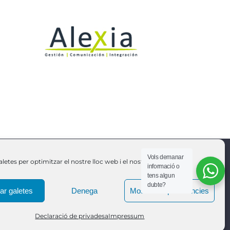
Vols demanar
letes per optimitzar el nostre lloc web i el nostre servei.
informació o
Política de qualitat
tens algun
dubte?
ar galetes
Denega
Mostra les preferències
Declaració de privadesa
Impressum