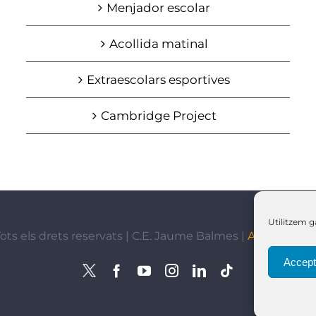
Menjador escolar
Acollida matinal
Extraescolars esportives
Cambridge Project
Utilitzem ga
ots els drets reservats | C.E. Jaume Balmes |
Avís Legal
|
Accept
X
Facebook
YouTube
Instagram
LinkedIn
Tiktok