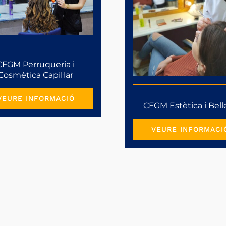
CFGM Perruqueria i
Cosmètica Capil·lar
VEURE INFORMACIÓ
CFGM Estètica i Bell
VEURE INFORMACI