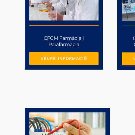
CFGM Farmàcia i
Parafarmàcia
VEURE INFORMACIÓ