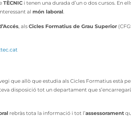
de
TÈCNIC
i tenen una durada d’un o dos cursos. En el
interessant al
món laboral
.
d’Accés
, als
Cicles Formatius de Grau Superior
(CFGS
xtec.cat
egi que allò que estudia als Cicles Formatius està p
 teva disposició tot un departament que s’encarrega
ral
rebràs tota la informació i tot l’
assessorament
qu