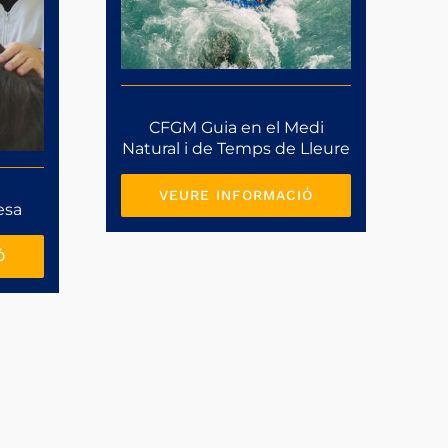
CFGM Guia en el Medi
Natural i de Temps de Lleure
VEURE INFORMACIÓ
esa
Ó