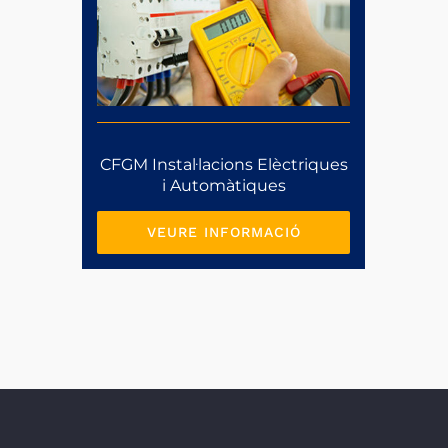
CFGM Instal·lacions Elèctriques
i Automàtiques
VEURE INFORMACIÓ