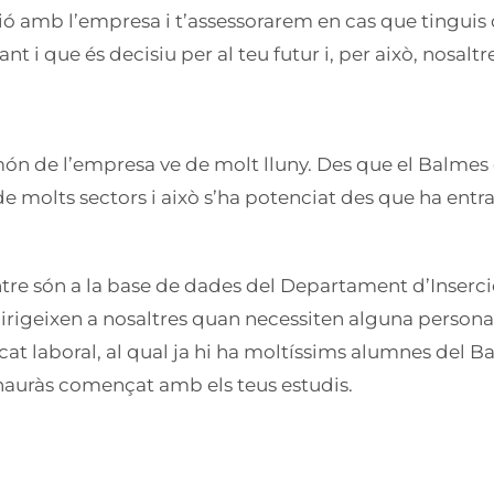
ció amb l’empresa i t’assessorarem en cas que tingui
i que és decisiu per al teu futur i, per això, nosaltr
 món de l’empresa ve de molt lluny. Des que el Balmes
e molts sectors i això s’ha potenciat des que ha ent
ntre són a la base de dades del Departament d’Inserci
rigeixen a nosaltres quan necessiten alguna persona p
 laboral, al qual ja hi ha moltíssims alumnes del Bal
auràs començat amb els teus estudis.