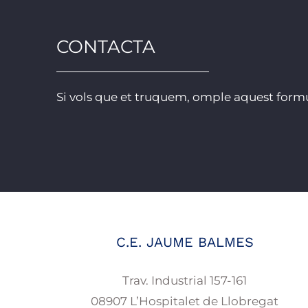
CONTACTA
Si vols que et truquem, omple aquest formu
C.E. JAUME BALMES
Trav. Industrial 157-161
08907 L’Hospitalet de Llobregat